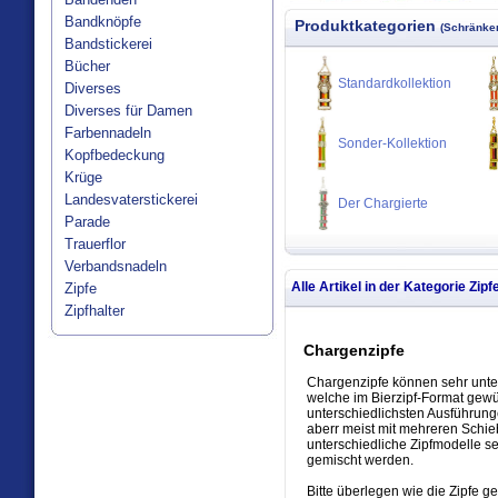
Bandknöpfe
Produktkategorien
(Schränken
Bandstickerei
Bücher
Standardkollektion
Diverses
Diverses für Damen
Farbennadeln
Sonder-Kollektion
Kopfbedeckung
Krüge
Landesvaterstickerei
Der Chargierte
Parade
Trauerflor
Verbandsnadeln
Alle Artikel in der Kategorie
Zipf
Zipfe
Zipfhalter
Chargenzipfe
Chargenzipfe können sehr unter
welche im Bierzipf-Format gewün
unterschiedlichsten Ausführung
aberr meist mit mehreren Schie
unterschiedliche Zipfmodelle s
gemischt werden.
Bitte überlegen wie die Zipfe g