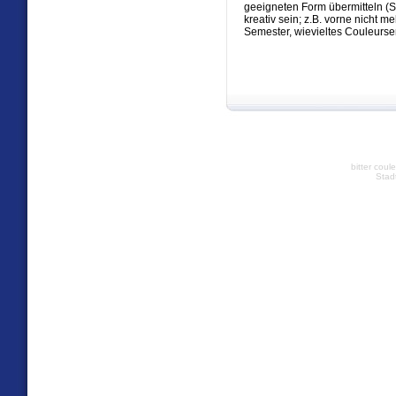
geeigneten Form übermitteln (S
kreativ sein; z.B. vorne nicht 
Semester, wievieltes Couleursem
bitter coul
Stad