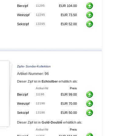
Bierzipf
11295
EUR 104.00
Weinzipf
12295
EUR 73.50
Sektzipf
13295
EUR 52.00
Zipfe- Sonder-Kollektion
Artikel-Nummer: 96
Dieser Zipf ist in
Echtsilber
erhältlich als:
Artikel-Nr
Preis
Bierzipf
11196
EUR 99.00
Weinzipf
12196
EUR 70.00
Sektzipf
13196
EUR 50.00
Dieser Zipf ist in
Gold-Doublé
erhältlich als:
Artikel-Nr
Preis