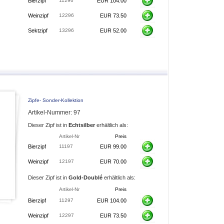
Bierzipf
11296
EUR 104.00
Weinzipf
12296
EUR 73.50
Sektzipf
13296
EUR 52.00
Zipfe- Sonder-Kollektion
Artikel-Nummer: 97
Dieser Zipf ist in
Echtsilber
erhältlich als:
Artikel-Nr
Preis
Bierzipf
11197
EUR 99.00
Weinzipf
12197
EUR 70.00
Dieser Zipf ist in
Gold-Doublé
erhältlich als:
Artikel-Nr
Preis
Bierzipf
11297
EUR 104.00
Weinzipf
12297
EUR 73.50