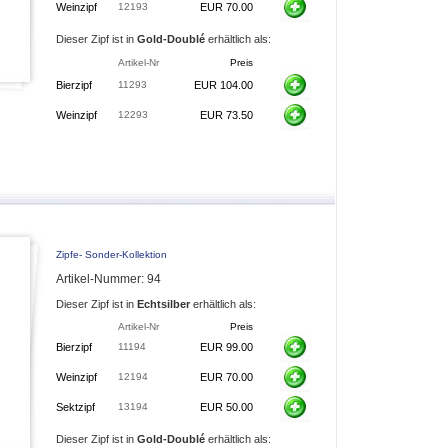
Weinzipf
12193
EUR 70.00
Dieser Zipf ist in
Gold-Doublé
erhältlich als:
Artikel-Nr
Preis
Bierzipf
11293
EUR 104.00
Weinzipf
12293
EUR 73.50
Zipfe- Sonder-Kollektion
Artikel-Nummer: 94
Dieser Zipf ist in
Echtsilber
erhältlich als:
Artikel-Nr
Preis
Bierzipf
11194
EUR 99.00
Weinzipf
12194
EUR 70.00
Sektzipf
13194
EUR 50.00
Dieser Zipf ist in
Gold-Doublé
erhältlich als: