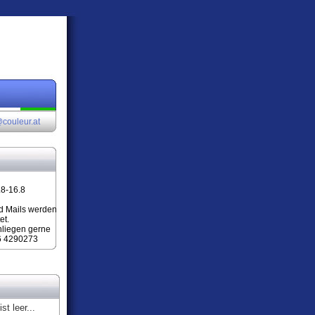
couleur.at
.8-16.8
d Mails werden
et.
nliegen gerne
6 4290273
st leer...