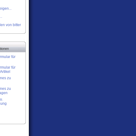
igen...
..
en von bitter
tionen
rmular für
rmular für
Artikel
nes zu
nes zu
lagen
u.
nung