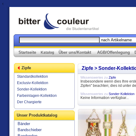
%>
Startseite
Über uns/Kontakt
AGB/Offenlegung
Katalog
Zipfe
Zipfe > Sonder-Kollekti
Standardkollektion
Wissenswertes zu
Zipfe
Insbesondere wenn dies Ihre erste
Exclusiv-Kollektion
Zipfen" beachten; dies ist unter d
Sonder-Kollektion
Wissenswertes zu
Sonder-Kollektion
Farbeinlagen-Kollektion
Keine Information verfügbar...
Der Chargierte
Unser Produktkatalog
Bänder
Bandschieber
Bandenden