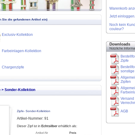
Warenkorb anze
Jetzt einloggen.
 Sie die gefundenen Artikel ein)
Noch kein Kund
couleur?
Exclusiv-Kollektion
Downloads
Nützliche Informa
Farbeinlagen-Kollektion
Bestellfo
Zipfe
Bestellfo
Chargenzipfe
sonstige 
Allgemei
Zipfen
Allgemei
e > Sonder-Kollektion
Farbein
Versand 
Verrech
AGB
Zipfe- Sonder-Kollektion
Artikel-Nummer: 91
Dieser Zipf ist in
Echtsilber
erhältlich als:
Artikel-Nr
Preis