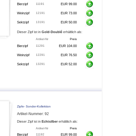
Bierzipf
11191
EUR 99.00
Weinzipf
12191
EUR 73.00
Sektzipf
13191
EUR 50.00
Dieser Zipf ist in
Gold-Doublé
erhältlich als:
Artikel-Nr
Preis
Bierzipf
11291
EUR 104.00
Weinzipf
12291
EUR 76.50
Sektzipf
13291
EUR 52.00
Zipfe- Sonder-Kollektion
Artikel-Nummer: 92
Dieser Zipf ist in
Echtsilber
erhältlich als:
Artikel-Nr
Preis
Bierzipf
11192
EUR 99.00