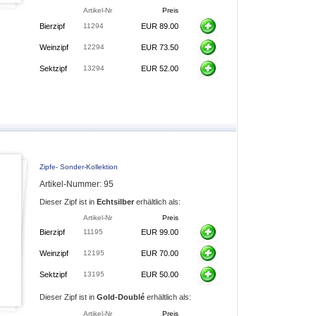
Artikel-Nr
Preis
Bierzipf
11294
EUR 89.00
Weinzipf
12294
EUR 73.50
Sektzipf
13294
EUR 52.00
Zipfe- Sonder-Kollektion
Artikel-Nummer: 95
Dieser Zipf ist in
Echtsilber
erhältlich als:
Artikel-Nr
Preis
Bierzipf
11195
EUR 99.00
Weinzipf
12195
EUR 70.00
Sektzipf
13195
EUR 50.00
Dieser Zipf ist in
Gold-Doublé
erhältlich als:
Artikel-Nr
Preis