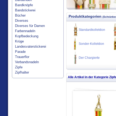
Bandknöpfe
Bandstickerei
Bücher
Produktkategorien
(Schränken
Diverses
Diverses für Damen
Standardkollektion
Farbennadeln
Kopfbedeckung
Krüge
Sonder-Kollektion
Landesvaterstickerei
Parade
Trauerflor
Der Chargierte
Verbandsnadeln
Zipfe
Zipfhalter
Alle Artikel in der Kategorie
Zipf