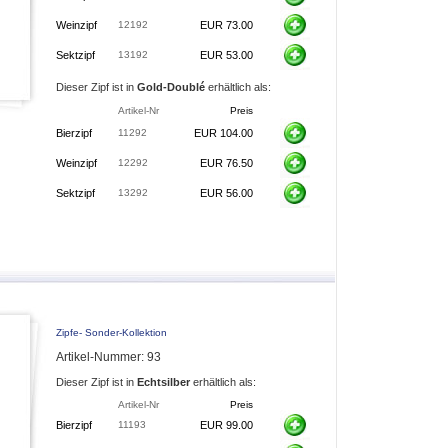
Weinzipf
12192
EUR 73.00
Sektzipf
13192
EUR 53.00
Dieser Zipf ist in
Gold-Doublé
erhältlich als:
Artikel-Nr
Preis
Bierzipf
11292
EUR 104.00
Weinzipf
12292
EUR 76.50
Sektzipf
13292
EUR 56.00
Zipfe- Sonder-Kollektion
Artikel-Nummer: 93
Dieser Zipf ist in
Echtsilber
erhältlich als:
Artikel-Nr
Preis
Bierzipf
11193
EUR 99.00