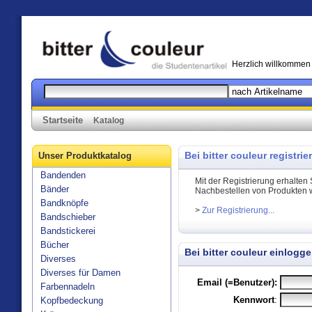
Herzlich willkommen b
Startseite
Katalog
Bei bitter couleur registrier
Unser Produktkatalog
Bandenden
Mit der Registrierung erhalte
Bänder
Nachbestellen von Produkten w
Bandknöpfe
>
Zur Registrierung...
Bandschieber
Bandstickerei
Bücher
Bei bitter couleur einlogge
Diverses
Diverses für Damen
Email (=Benutzer):
Farbennadeln
Kennwort
:
Kopfbedeckung