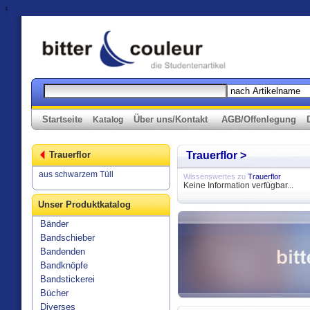
%>
Startseite
Über uns/Kontakt
AGB/Offenlegung
Katalog
Trauerflor
Trauerflor >
aus schwarzem Tüll
Wissenswertes zu
Trauerflor
Keine Information verfügbar...
Unser Produktkatalog
Bänder
Bandschieber
Bandenden
Bandknöpfe
Bandstickerei
Bücher
Diverses