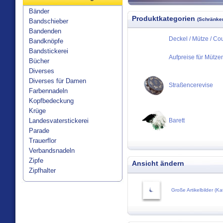
Bänder
Produktkategorien
(Schränken
Bandschieber
Bandenden
Deckel / Mütze / Co
Bandknöpfe
Bandstickerei
Aufpreise für Mütze
Bücher
Diverses
Diverses für Damen
Straßencerevise
Farbennadeln
Kopfbedeckung
Krüge
Landesvaterstickerei
Barett
Parade
Trauerflor
Verbandsnadeln
Zipfe
Ansicht ändern
Zipfhalter
Große Artikelbilder (Ka