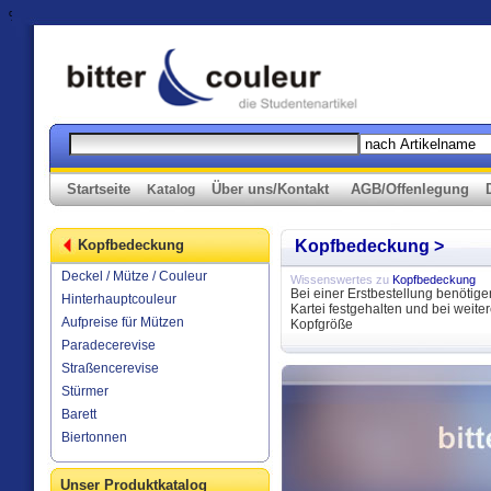
%>
Startseite
Über uns/Kontakt
AGB/Offenlegung
Katalog
Kopfbedeckung
Kopfbedeckung >
Deckel / Mütze / Couleur
Wissenswertes zu
Kopfbedeckung
Bei einer Erstbestellung benötige
Hinterhauptcouleur
Kartei festgehalten und bei weit
Aufpreise für Mützen
Kopfgröße
Paradecerevise
Straßencerevise
Stürmer
Barett
Biertonnen
Unser Produktkatalog