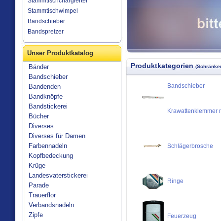
Stammtischchargierter
Stammtischwimpel
Bandschieber
Bandspreizer
Unser Produktkatalog
Produktkategorien
Bänder
(Schränken
Bandschieber
Bandschieber
Bandenden
Bandknöpfe
Bandstickerei
Krawattenklemmer m
Bücher
Diverses
Diverses für Damen
Farbennadeln
Schlägerbrosche
Kopfbedeckung
Krüge
Landesvaterstickerei
Ringe
Parade
Trauerflor
Verbandsnadeln
Zipfe
Feuerzeug