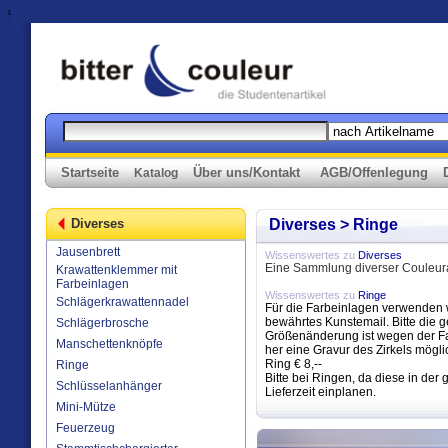
%>
Startseite
Über uns/Kontakt
AGB/Offenlegung
Katalog
Diverses
Diverses > Ringe
Jausenbrett
Wissenswertes zu
Diverses
Eine Sammlung diverser Couleura
Krawattenklemmer mit
Farbeinlagen
Wissenswertes zu
Ringe
Schlägerkrawattennadel
Für die Farbeinlagen verwenden w
bewährtes Kunstemail. Bitte die
Schlägerbrosche
Größenänderung ist wegen der Far
Manschettenknöpfe
her eine Gravur des Zirkels mögli
Ring € 8,--
Ringe
Bitte bei Ringen, da diese in de
Schlüsselanhänger
Lieferzeit einplanen.
Mini-Mütze
Feuerzeug