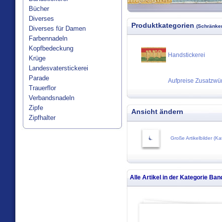
Bücher
Diverses
Produktkategorien
(Schränken
Diverses für Damen
Farbennadeln
Kopfbedeckung
Handstickerei
Krüge
Landesvaterstickerei
Parade
Aufpreise Zusatzw
Trauerflor
Verbandsnadeln
Zipfe
Ansicht ändern
Zipfhalter
Große Artikelbilder (Ka
Alle Artikel in der Kategorie
Band