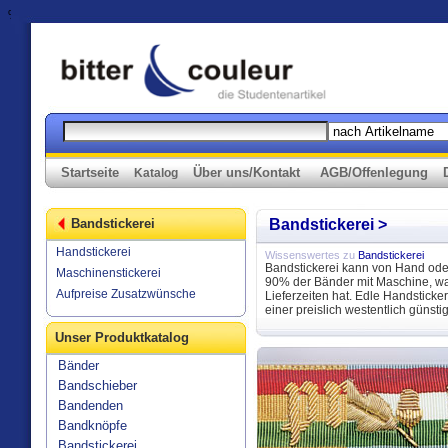
%>
Startseite
Über uns/Kontakt
AGB/Offenlegung
Katalog
Bandstickerei
Bandstickerei >
Handstickerei
Wissenswertes zu
Bandstickerei
Bandstickerei kann von Hand oder
Maschinenstickerei
90% der Bänder mit Maschine, wa
Aufpreise Zusatzwünsche
Lieferzeiten hat. Edle Handstickere
einer preislich westentlich günsti
Unser Produktkatalog
Bänder
Bandschieber
Bandenden
Bandknöpfe
Bandstickerei