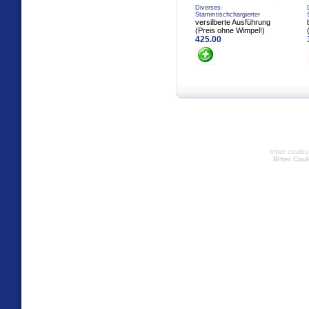
Diverses-
Stammtischchargierter
versilberte Ausführung
(Preis ohne Wimpel!)
425.00
bitter coule
Bitter Cou