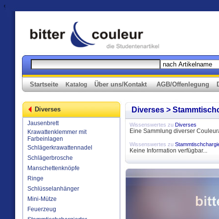
%>
Startseite
Über uns/Kontakt
AGB/Offenlegung
Katalog
Diverses
Diverses > Stammtischc
Jausenbrett
Wissenswertes zu
Diverses
Eine Sammlung diverser Couleura
Krawattenklemmer mit
Farbeinlagen
Wissenswertes zu
Stammtischchargie
Schlägerkrawattennadel
Keine Information verfügbar...
Schlägerbrosche
Manschettenknöpfe
Ringe
Schlüsselanhänger
Mini-Mütze
Feuerzeug