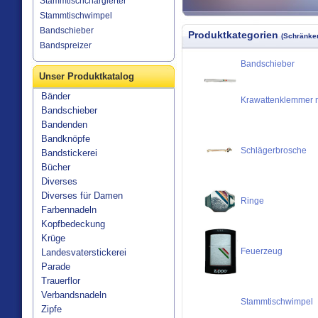
Stammtischchargierter
Stammtischwimpel
Bandschieber
Produktkategorien
(Schränken
Bandspreizer
Bandschieber
Unser Produktkatalog
Bänder
Krawattenklemmer m
Bandschieber
Bandenden
Bandknöpfe
Schlägerbrosche
Bandstickerei
Bücher
Diverses
Diverses für Damen
Ringe
Farbennadeln
Kopfbedeckung
Krüge
Feuerzeug
Landesvaterstickerei
Parade
Trauerflor
Verbandsnadeln
Stammtischwimpel
Zipfe