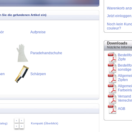
Warenkorb anze
 Sie die gefundenen Artikel ein)
Jetzt einloggen.
Noch kein Kund
couleur?
hör
Aufpreise
Downloads
Nützliche Informa
Paradehandschuhe
Bestellfo
Zipfe
Bestellfo
sonstige 
sen
Schärpen
Allgemei
Zipfen
Allgemei
Farbein
Versand 
Verrech
AGB
talog)
Kompakt (Überblick)