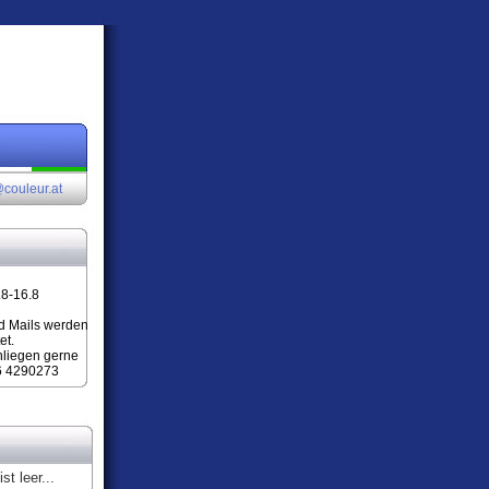
couleur.at
.8-16.8
d Mails werden
et.
nliegen gerne
6 4290273
st leer...