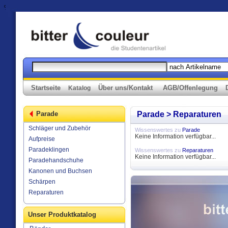
%>
Startseite
Über uns/Kontakt
AGB/Offenlegung
Katalog
Parade
Parade > Reparaturen
Schläger und Zubehör
Wissenswertes zu
Parade
Keine Information verfügbar...
Aufpreise
Paradeklingen
Wissenswertes zu
Reparaturen
Keine Information verfügbar...
Paradehandschuhe
Kanonen und Buchsen
Schärpen
Reparaturen
Unser Produktkatalog