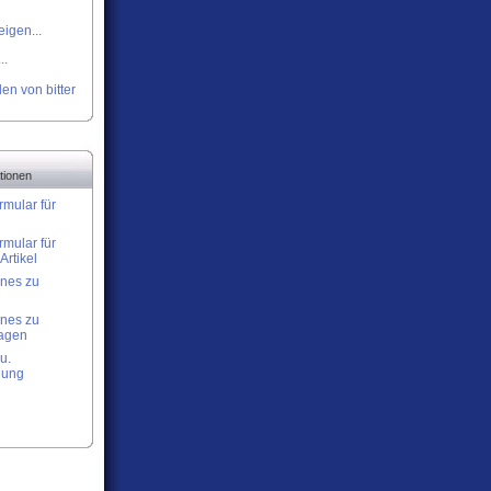
igen...
..
en von bitter
tionen
rmular für
rmular für
Artikel
nes zu
nes zu
lagen
u.
nung