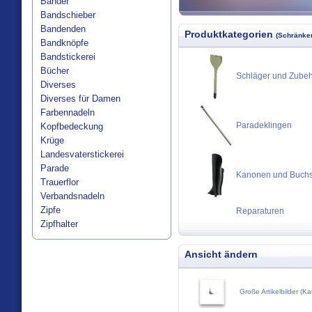
Bänder
Bandschieber
Bandenden
Produktkategorien
(Schränken
Bandknöpfe
Bandstickerei
Bücher
Schläger und Zube
Diverses
Diverses für Damen
Farbennadeln
Paradeklingen
Kopfbedeckung
Krüge
Landesvaterstickerei
Parade
Kanonen und Buch
Trauerflor
Verbandsnadeln
Zipfe
Reparaturen
Zipfhalter
Ansicht ändern
Große Artikelbilder (Ka