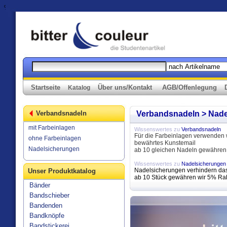
%>
Startseite
Über uns/Kontakt
AGB/Offenlegung
Katalog
Verbandsnadeln
Verbandsnadeln > Nad
mit Farbeinlagen
Wissenswertes zu
Verbandsnadeln
Für die Farbeinlagen verwenden w
ohne Farbeinlagen
bewährtes Kunstemail
Nadelsicherungen
ab 10 gleichen Nadeln gewähren
Wissenswertes zu
Nadelsicherungen
Nadelsicherungen verhindern das
Unser Produktkatalog
ab 10 Stück gewähren wir 5% Rab
Bänder
Bandschieber
Bandenden
Bandknöpfe
Bandstickerei