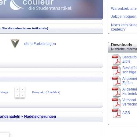
Warenkorb anze
Jetzt einloggen.
Noch kein Kund
 Sie die gefundenen Artikel ein)
couleur?
ohne Farbeinlagen
Downloads
Nützliche Informa
Bestellfo
Zipfe
Bestellfo
sonstige 
Allgemei
Zipfen
Allgemei
talog)
Kompakt (Überblick)
Farbein
Versand 
Verrech
AGB
andsnadeln > Nadelsicherungen