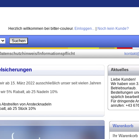
Herzlich willkommen bei bitter-couleur.
Einloggen...
|
Noch kein Kunde?
Datenschutzhinweis/Informationspflicht
kontakt@
elsicherungen
Aktuelles
Liebe Kunden!
ir ab 15. März 2022 ausschließlich unser seit vielen Jahren
Wir haben von 3
Betriebsurlaub.
 wir 5% Rabatt, ab 25 Nadeln 10%
Bestellungen un
spärlich bearbeit
Für dringende A
 Abstreifen von Anstecknadeln
anrufen: +43 67
att, ab 25 Stück 10%
Warenkorb
Ihr Warenkorb i