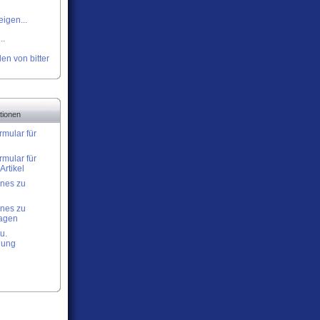
igen...
..
en von bitter
tionen
rmular für
rmular für
Artikel
nes zu
nes zu
lagen
u.
nung