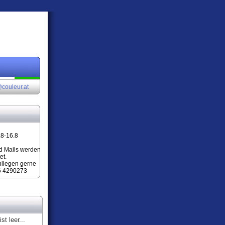
couleur.at
.8-16.8
d Mails werden
et.
nliegen gerne
6 4290273
st leer...