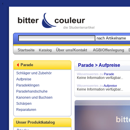
%>
Startseite
Über uns/Kontakt
AGB/Offenlegung
Katalog
Parade
Parade > Aufpreise
Schläger und Zubehör
Wissenswertes zu
Parade
Keine Information verfügbar...
Aufpreise
Paradeklingen
Wissenswertes zu
Aufpreise
Keine Information verfügbar...
Paradehandschuhe
Kanonen und Buchsen
Schärpen
Reparaturen
Unser Produktkatalog