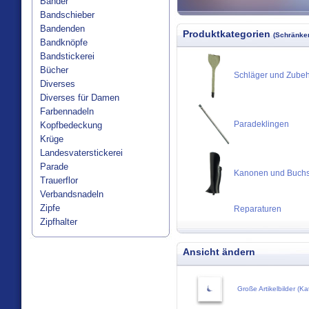
Bänder
Bandschieber
Bandenden
Produktkategorien
(Schränken
Bandknöpfe
Bandstickerei
Bücher
Schläger und Zube
Diverses
Diverses für Damen
Farbennadeln
Paradeklingen
Kopfbedeckung
Krüge
Landesvaterstickerei
Parade
Kanonen und Buch
Trauerflor
Verbandsnadeln
Zipfe
Reparaturen
Zipfhalter
Ansicht ändern
Große Artikelbilder (Ka